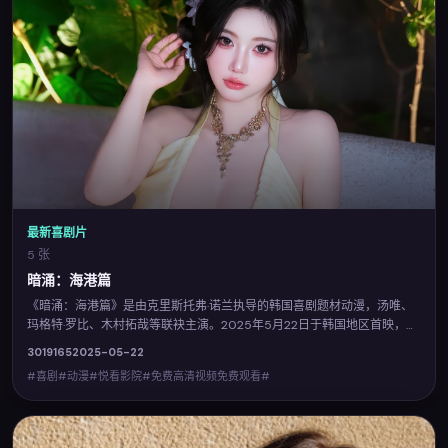
最新喜剧片
5 张
暗涌：海港篇
《暗涌：海港篇》是由克里斯托弗·诺兰执导的韩国喜剧题材动漫，汤唯、
玛格特·罗比、木村拓哉等联袂主演。2025年5月22日于韩国地区首映，融
合类型元素与人文关怀，适合反复品味。您可在悦看影院查阅完整卡司与
3019
165
2025-05-22
上映信息，并体验免费高清视频免费观看的流畅点播。
#喜剧#动漫#悦看影院#免费高清视频免费观看#