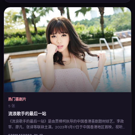
热门喜剧片
5 张
流浪歌手的最后一站
《流浪歌手的最后一站》是由贾樟柯执导的中国香港喜剧题材综艺，李政
宰、廖凡、张译等联袂主演。2023年1月17日于中国香港地区首映，视听风
格鲜明，城市空间与人物命运相互映照。您可在悦看影院查阅完整卡司与