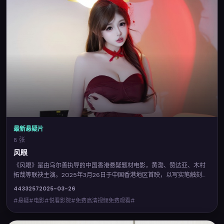
最新悬疑片
8 张
风眼
《风眼》是由乌尔善执导的中国香港悬疑题材电影，黄渤、赞达亚、木村
拓哉等联袂主演。2025年3月26日于中国香港地区首映，以写实笔触刻画
群像，情感张力贯穿全片。您可在悦看影院查阅完整卡司与上映信息，并
4433
257
2025-03-26
体验免费高清视频免费观看的流畅点播。
#悬疑#电影#悦看影院#免费高清视频免费观看#