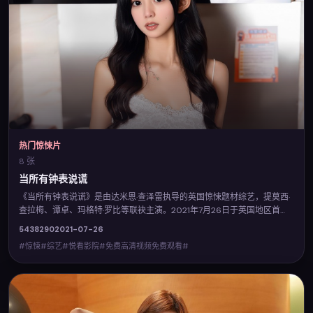
热门惊悚片
8 张
当所有钟表说谎
《当所有钟表说谎》是由达米恩·查泽雷执导的英国惊悚题材综艺，提莫西·
查拉梅、谭卓、玛格特·罗比等联袂主演。2021年7月26日于英国地区首
映，视听风格鲜明，城市空间与人物命运相互映照。您可在悦看影院查阅
5438
290
2021-07-26
完整卡司与上映信息，并体验免费高清视频免费观看的流畅点播。
#惊悚#综艺#悦看影院#免费高清视频免费观看#