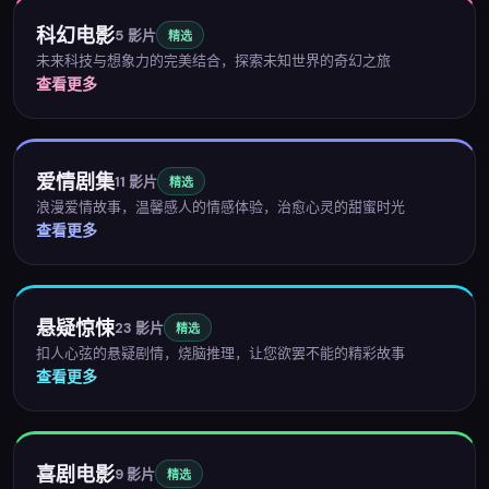
科幻电影
5
影片
精选
未来科技与想象力的完美结合，探索未知世界的奇幻之旅
查看更多
爱情剧集
11
影片
精选
浪漫爱情故事，温馨感人的情感体验，治愈心灵的甜蜜时光
查看更多
悬疑惊悚
23
影片
精选
扣人心弦的悬疑剧情，烧脑推理，让您欲罢不能的精彩故事
查看更多
喜剧电影
9
影片
精选