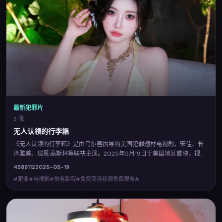
最新犯罪片
3 张
无人认领的行李箱
《无人认领的行李箱》是由乌尔善执导的美国犯罪题材电视剧，宋佳、长
泽雅美、瑞恩·高斯林等联袂主演。2025年5月19日于美国地区首映，视听
风格鲜明，城市空间与人物命运相互映照。您可在悦看影院查阅完整卡司
4589
112
2025-05-19
与上映信息，并体验免费高清视频免费观看的流畅点播。
#犯罪#电视剧#悦看影院#免费高清视频免费观看#