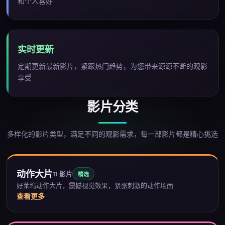
和个人喜好
实时更新
定期更新最新影片，紧跟热门趋势，为您带来源源不断的观影
享受
影片分类
多样化的影片类型，满足不同的观影需求，每一部影片都是精心挑选
动作大片
11
影片
精选
好莱坞动作大片，震撼视觉效果，紧张刺激的动作场面
查看更多