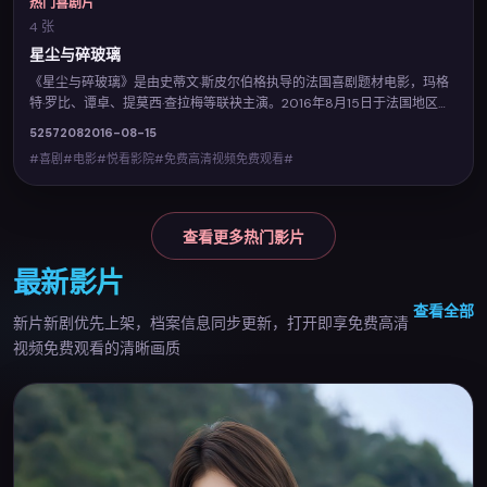
热门喜剧片
4 张
星尘与碎玻璃
《星尘与碎玻璃》是由史蒂文·斯皮尔伯格执导的法国喜剧题材电影，玛格
特·罗比、谭卓、提莫西·查拉梅等联袂主演。2016年8月15日于法国地区首
映，视听风格鲜明，城市空间与人物命运相互映照。您可在悦看影院查阅
5257
208
2016-08-15
完整卡司与上映信息，并体验免费高清视频免费观看的流畅点播。
#喜剧#电影#悦看影院#免费高清视频免费观看#
查看更多热门影片
最新影片
查看全部
新片新剧优先上架，档案信息同步更新，打开即享
免费高清
视频免费观看
的清晰画质